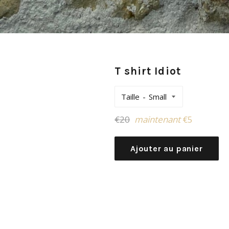
T shirt Idiot
Taille
Prix
€20
maintenant
€5
régulier
Ajouter au panier