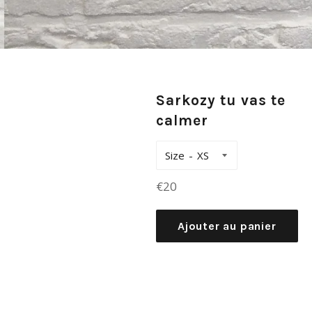
Sarkozy tu vas te
calmer
Size
Prix
€20
régulier
Ajouter au panier