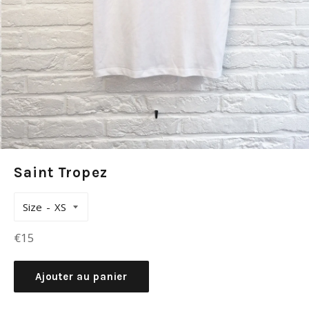
Saint Tropez
Size
Prix
€15
régulier
Ajouter au panier