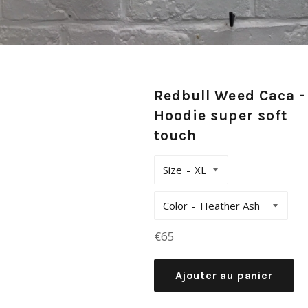
Redbull Weed Caca -
Hoodie super soft
touch
Size
Color
Prix
€65
régulier
Ajouter au panier