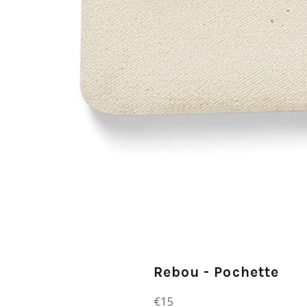
Rebou - Pochette
Prix
€15