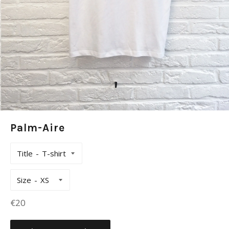
Palm-Aire
Title
Size
Prix
€20
régulier