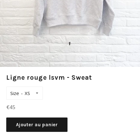
Ligne rouge lsvm - Sweat
Size
Prix
€45
régulier
Ajouter au panier