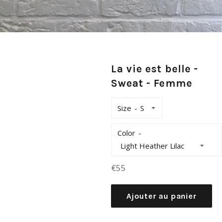
La vie est belle -
Sweat - Femme
Size
Color
Prix
€55
régulier
Ajouter au panier