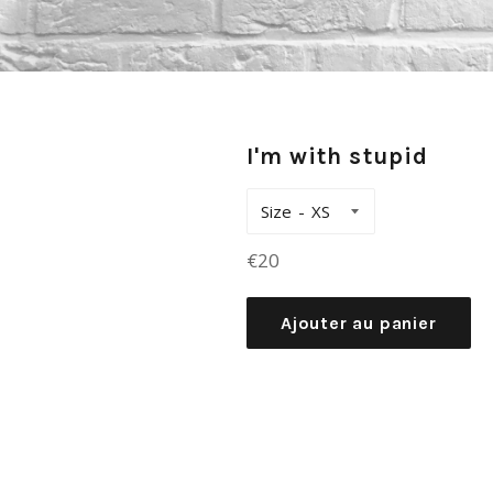
I'm with stupid
Size
Prix
€20
régulier
Ajouter au panier