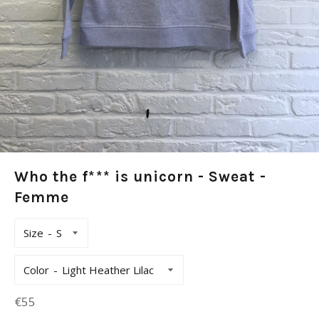
Who the f*** is unicorn - Sweat -
Femme
Size
Color
Prix
€55