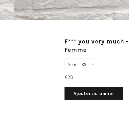
F*** you very much -
Femme
Size
Prix
€20
régulier
Ajouter au panier