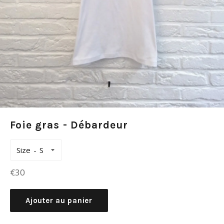
Foie gras - Débardeur
Size
Prix
€30
régulier
Ajouter au panier