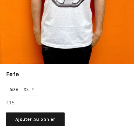
Fefe
Size
Prix
€15
régulier
Ajouter au panier