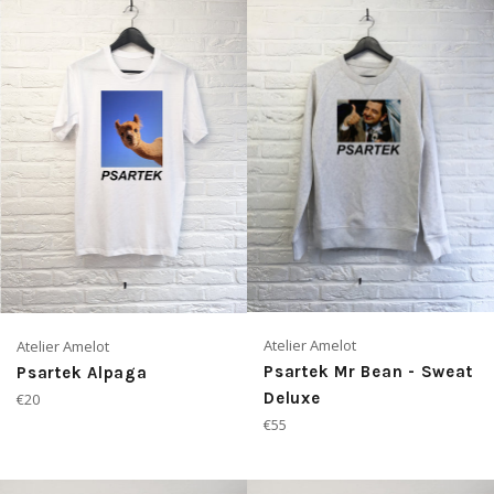
Atelier Amelot
Atelier Amelot
Psartek Mr Bean - Sweat
Psartek Alpaga
Prix
Deluxe
€20
régulier
Prix
€55
régulier