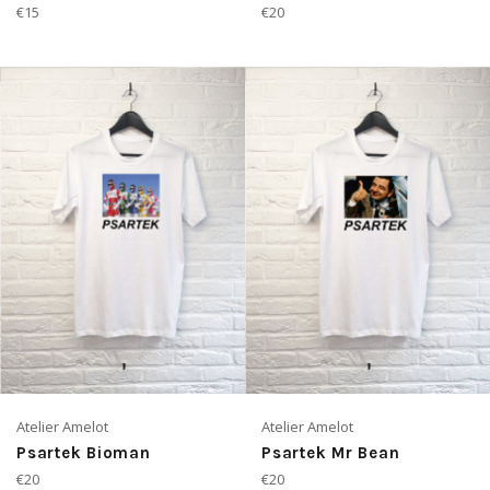
Prix
Prix
€15
€20
régulier
régulier
Atelier Amelot
Atelier Amelot
Psartek Bioman
Psartek Mr Bean
Prix
Prix
€20
€20