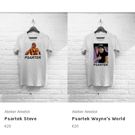
régulier
régulier
Atelier Amelot
Atelier Amelot
Psartek Steve
Psartek Wayne's World
Prix
Prix
€20
€20
régulier
régulier