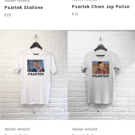
Atelier Amelot
Psartek Chien Jap Police
Psartek Stallone
Prix
€15
Prix
€20
régulier
régulier
Atelier Amelot
Atelier Amelot