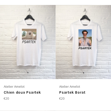
Atelier Amelot
Atelier Amelot
Chien doux Psartek
Psartek Borat
Prix
Prix
€20
€20
régulier
régulier