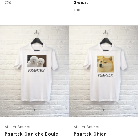
Prix
€20
Sweat
régulier
Prix
€30
régulier
Atelier Amelot
Atelier Amelot
Psartek Caniche Boule
Psartek Chien