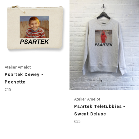
Atelier Amelot
Psartek Dewey -
Pochette
Prix
€15
régulier
Atelier Amelot
Psartek Teletubbies -
Sweat Deluxe
Prix
€55
régulier