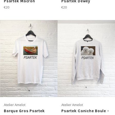
Psartek Macron
Psartek Dewey
Prix
Prix
€20
€20
régulier
régulier
Atelier Amelot
Atelier Amelot
Barque Gros Psartek
Psartek Caniche Boule -