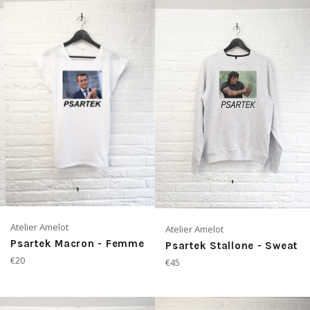
Atelier Amelot
Atelier Amelot
Psartek Macron - Femme
Psartek Stallone - Sweat
Prix
€20
Prix
€45
régulier
régulier