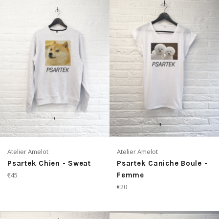
Atelier Amelot
Atelier Amelot
Psartek Chien - Sweat
Psartek Caniche Boule -
Prix
€45
Femme
régulier
Prix
€20
régulier