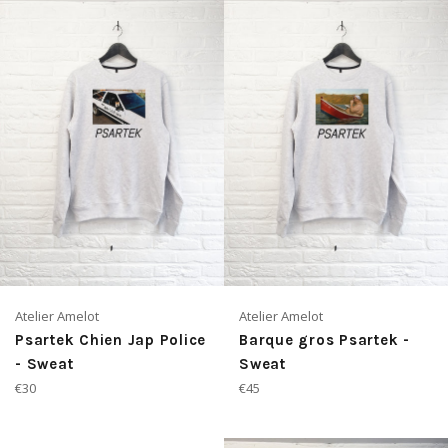
Atelier Amelot
Atelier Amelot
Psartek Chien Jap Police
Barque gros Psartek -
- Sweat
Sweat
Prix
Prix
€30
€45
régulier
régulier