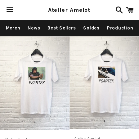
Recher
P
Atelier Amelot
Menu
Merch
News
Best Sellers
Soldes
Production
Atelier Amelot