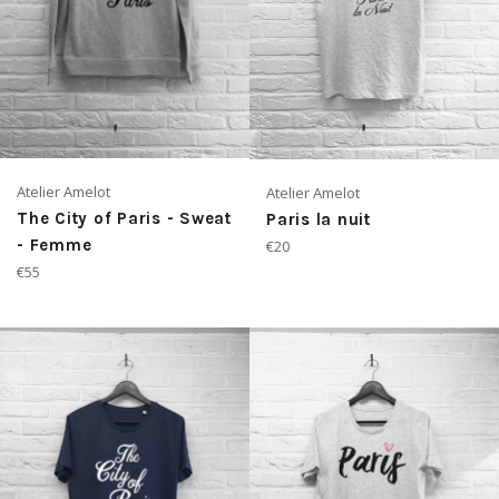
Atelier Amelot
Atelier Amelot
The City of Paris - Sweat
Paris la nuit
Prix
- Femme
€20
régulier
Prix
€55
régulier