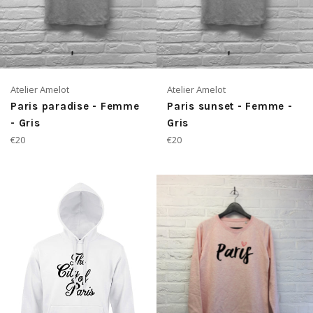
Atelier Amelot
Atelier Amelot
Paris paradise - Femme
Paris sunset - Femme -
- Gris
Gris
Prix
Prix
€20
€20
régulier
régulier