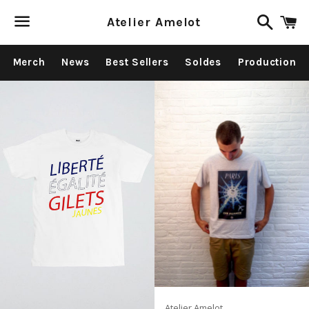
Recher
P
Atelier Amelot
Menu
Merch
News
Best Sellers
Soldes
Production
Atelier Amelot