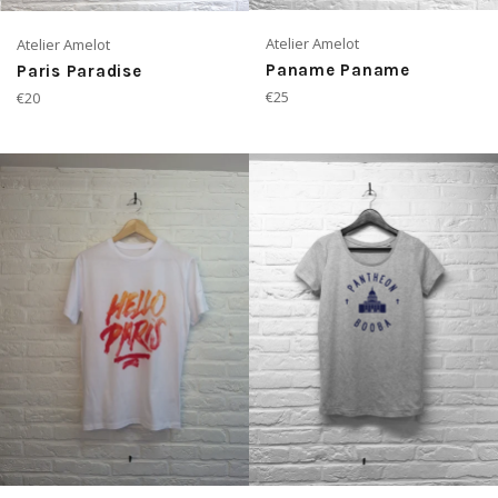
Atelier Amelot
Atelier Amelot
Paname Paname
Paris Paradise
Prix
Prix
€25
€20
régulier
régulier