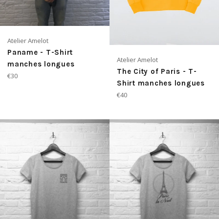
Atelier Amelot
Paname - T-Shirt
Atelier Amelot
manches longues
The City of Paris - T-
Prix
€30
Shirt manches longues
régulier
Prix
€40
régulier