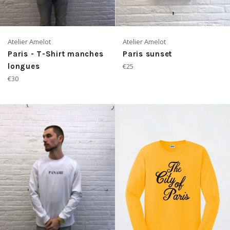
Atelier Amelot
Atelier Amelot
Paris - T-Shirt manches
Paris sunset
Prix
longues
€25
régulier
Prix
€30
régulier