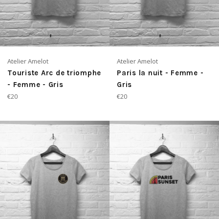
Atelier Amelot
Atelier Amelot
Touriste Arc de triomphe
Paris la nuit - Femme -
- Femme - Gris
Gris
Prix
Prix
€20
€20
régulier
régulier