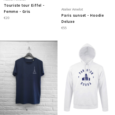
Touriste tour Eiffel -
Atelier Amelot
Femme - Gris
Paris sunset - Hoodie
Prix
€20
Deluxe
régulier
Prix
€55
régulier