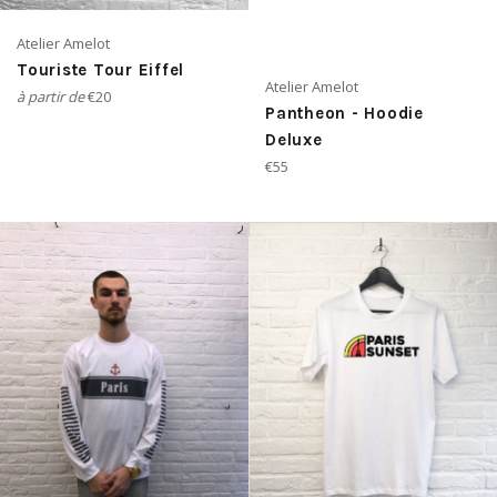
Atelier Amelot
Touriste Tour Eiffel
Atelier Amelot
à partir de
€20
Pantheon - Hoodie
Deluxe
Prix
€55
régulier