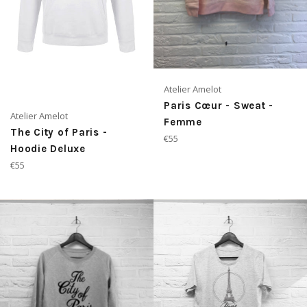
Atelier Amelot
Paris Cœur - Sweat -
Atelier Amelot
Femme
The City of Paris -
Prix
€55
Hoodie Deluxe
régulier
Prix
€55
régulier