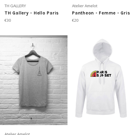
TH GALLERY
Atelier Amelot
TH Gallery - Hello Paris
Pantheon - Femme - Gris
Prix
Prix
€30
€20
régulier
régulier
Atelier Amelot