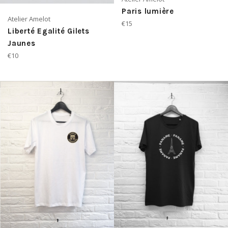
Paris lumière
Atelier Amelot
Prix
€15
Liberté Egalité Gilets
régulier
Jaunes
Prix
€10
régulier