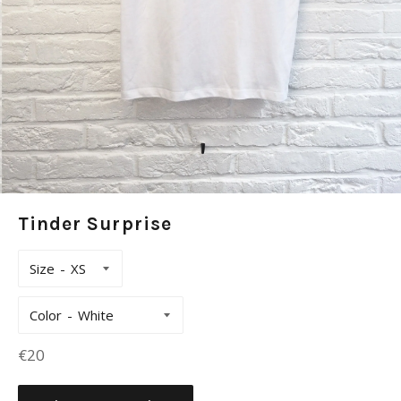
Tinder Surprise
Size
Color
Prix
€20
régulier